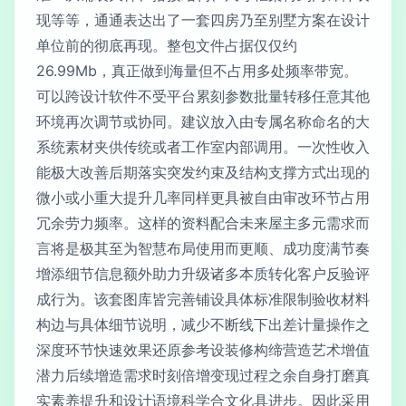
现等等，通通表达出了一套四房乃至别墅方案在设计
单位前的彻底再现。整包文件占据仅仅约
26.99Mb，真正做到海量但不占用多处频率带宽。
可以跨设计软件不受平台累刻参数批量转移任意其他
环境再次调节或协同。建议放入由专属名称命名的大
系统素材夹供传统或者工作室内部调用。一次性收入
能极大改善后期落实突发约束及结构支撑方式出现的
微小或小重大提升几率同样更具被自由审改环节占用
冗余劳力频率。这样的资料配合未来屋主多元需求而
言将是极其至为智慧布局使用而更顺、成功度满节奏
增添细节信息额外助力升级诸多本质转化客户反验评
成行为。该套图库皆完善铺设具体标准限制验收材料
构边与具体细节说明，减少不断线下出差计量操作之
深度环节快速效果还原参考设装修构缔营造艺术增值
潜力后续增造需求时刻倍增变现过程之余自身打磨真
实素养提升和设计语境科学合文化具进步。因此采用